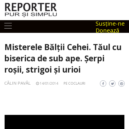
Skip
to
content
Susţine-ne
Donează
Misterele Bălții Cehei. Tăul cu
biserica de sub ape. Șerpi
roșii, strigoi și urioi
CĂLIN PAVĂL
14/01/2014
PE COCLAURI