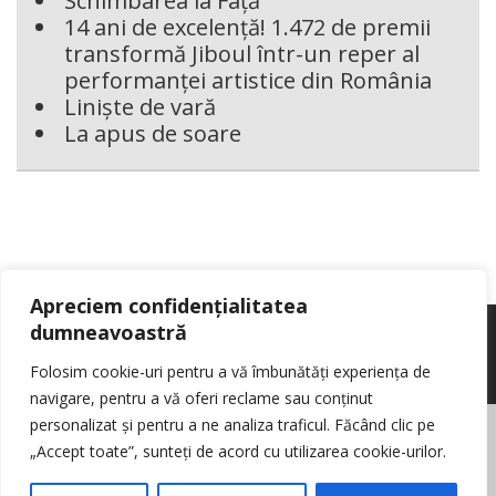
Schimbarea la Față
14 ani de excelență! 1.472 de premii
transformă Jiboul într-un reper al
performanței artistice din România
Liniște de vară
La apus de soare
Apreciem confidențialitatea
dumneavoastră
Folosim cookie-uri pentru a vă îmbunătăți experiența de
navigare, pentru a vă oferi reclame sau conținut
personalizat și pentru a ne analiza traficul. Făcând clic pe
© Reporter pur si simplu
- Toate drepturile rezervate
Politica de cookie-
„Accept toate”, sunteți de acord cu utilizarea cookie-urilor.
uri
Nota de informare cu privire la prelucrarea de date personale
Contact