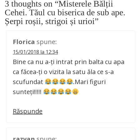
3 thoughts on “
Misterele Bălții
Cehei. Tăul cu biserica de sub ape.
Șerpi roșii, strigoi și urioi
”
Florica
spune:
15/01/2018 la 12:34
Bine ca nu a-ți intrat prin balta cu apa
ca făcea-ți o vizita la satu ăla ce s-a
scufundat
.Mari figuri
sunteți!!!!!
Răspunde
razvan
spune: