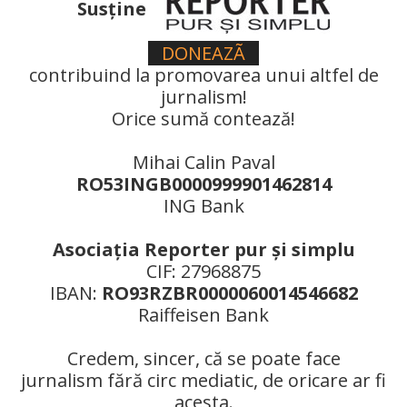
Susţine
DONEAZÃ
contribuind la promovarea unui altfel de
jurnalism!
Orice sumă contează!
Mihai Calin Paval
RO53INGB0000999901462814
ING Bank
Asociaţia Reporter pur şi simplu
CIF: 27968875
IBAN:
RO93RZBR0000060014546682
Raiffeisen Bank
Credem, sincer, că se poate face
jurnalism fără circ mediatic, de oricare ar fi
acesta.