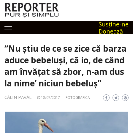
Skip
to
content
Susţine-ne
Donează
”Nu știu de ce se zice că barza
aduce bebeluși, că io, de când
am învățat să zbor, n-am dus
la nime’ niciun bebeluș”
CĂLIN PAVĂL
18/07/2017
FOTOGRAFICA