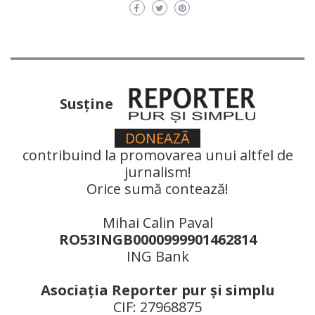
Susţine
DONEAZÃ
contribuind la promovarea unui altfel de
jurnalism!
Orice sumă contează!
Mihai Calin Paval
RO53INGB0000999901462814
ING Bank
Asociaţia Reporter pur şi simplu
CIF: 27968875