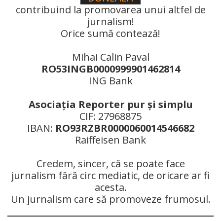
contribuind la promovarea unui altfel de
jurnalism!
Orice sumă contează!
Mihai Calin Paval
RO53INGB0000999901462814
ING Bank
Asociaţia Reporter pur şi simplu
CIF: 27968875
IBAN:
RO93RZBR0000060014546682
Raiffeisen Bank
Credem, sincer, că se poate face
jurnalism fără circ mediatic, de oricare ar fi
acesta.
Un jurnalism care să promoveze frumosul.