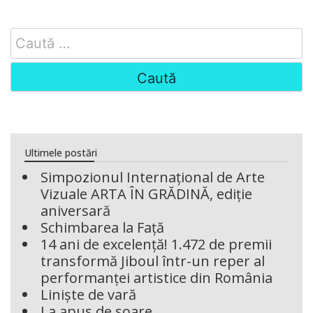
Search
for:
Ultimele postări
Simpozionul Internațional de Arte
Vizuale ARTA ÎN GRĂDINĂ, ediție
aniversară
Schimbarea la Față
14 ani de excelență! 1.472 de premii
transformă Jiboul într-un reper al
performanței artistice din România
Liniște de vară
La apus de soare