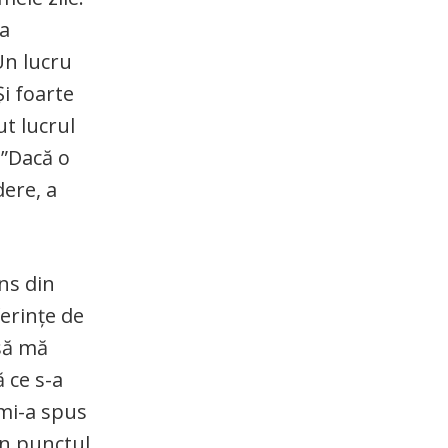
-a
Un lucru
Și foarte
ut lucrul
. ”Dacă o
ere, a
ns din
ferințe de
 să mă
 ce s-a
 mi-a spus
in punctul