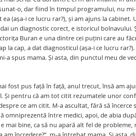
unat-o, dar fiind în timpul programului, nu mi
ea (așa-i ce lucru rar?), și am ajuns la cabinet. 
dai un diagnostic corect, e istoricul bolnavului. 
octorița Buran e una dintre cei puțini care au făc
ap la cap, a dat diagnosticul (așa-i ce lucru rar?)
mi-a spus mama. Și asta, din punctul meu de ved
 fost pus față în față, anul trecut, însă am aju
ul. Și pentru că am tot citit rezumatele unor con
despre ce am citit. M-a ascultat, fără să încerce
nă omniprezentă între medici, apoi, de abia după
 e mai bine, ca să nu apară alt fel de probleme,
n ea am încredere?”, m-a întrebat mama. Și asta, d