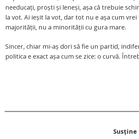
needucați, proști și leneși, așa că trebuie schim
la vot. Ai ieșit la vot, dar tot nu e așa cum vr
majorității, nu a minorității cu gura mare.
Sincer, chiar mi-aș dori să fie un partid, indi
politica e exact așa cum se zice: o curvă. Între
Susţine