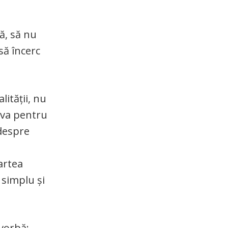
ză, să nu
să încerc
lității, nu
ceva pentru
 despre
artea
 simplu și
 vorbă: