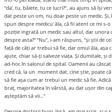
”da’, tu, băiete, tu ce lucri?”, au ajuns să își 
dat peste un om, nu doar peste un medic. Și, înt
spun despre medicu’ ăla, că fii atent ce mi s-o 
poziție ingrată un medic sau altul, dar unora din
despre asta?” ”Nu”, i-am răspuns, ”și știi de c
față de câți ar trebui să fie, dar omul ăla, aș
ajute, chiar să-ți salveze viața. Și dumitale, 
ad-hoc în salonul de spital. Oamenii au căscat 
cred că, la un moment dat, cine știe, poate că 
să fie așa cum ar trebui un medic să fie. Adică s
braț, majoritatea în vârstă, au dat ușor din cap: 
așteptăm să vii…”
Despre doctorii buni, însă, am mai scris, și o s