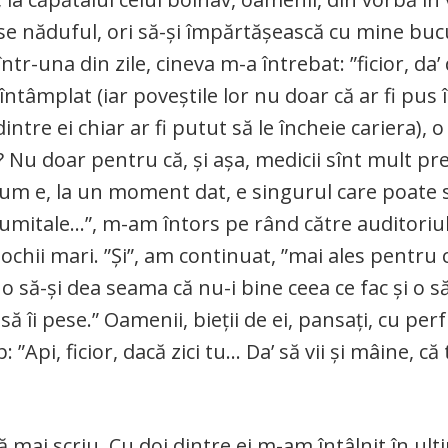
verse năduful, ori să-și împărtășească cu mine bucu
r-una din zile, cineva m-a întrebat: ”ficior, da’ d
întâmplat (iar poveștile lor nu doar că ar fi pus 
tre ei chiar ar fi putut să le încheie cariera), o 
e? Nu doar pentru că, și așa, medicii sînt mult pr
a cum e, la un moment dat, e singurul care poate 
și dumitale…”, m-am întors pe rând către auditori
ochii mari. ”Și”, am continuat, ”mai ales pentru 
o să-și dea seama că nu-i bine ceea ce fac și o s
ă îi pese.” Oamenii, bieții de ei, pansați, cu perfu
”Api, ficior, dacă zici tu… Da’ să vii și mâine, că 
ă mai scriu. Cu doi dintre ei m-am întâlnit în ulti