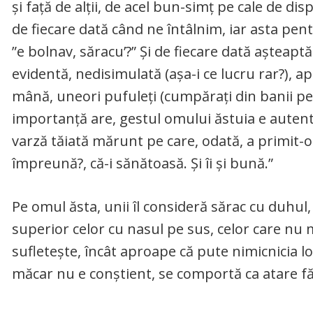
și față de alții, de acel bun-simț pe cale de 
de fiecare dată când ne întâlnim, iar asta pent
”e bolnav, săracu’?” Și de fiecare dată așteaptă 
evidentă, nedisimulată (așa-i ce lucru rar?), ap
mână, uneori pufuleți (cumpărați din banii pe
importanță are, gestul omului ăstuia e autentic
varză tăiată mărunt pe care, odată, a primit-o
împreună?, că-i sănătoasă. Și îi și bună.”
Pe omul ăsta, unii îl consideră sărac cu duhul,
superior celor cu nasul pe sus, celor care nu m
sufletește, încât aproape că pute nimicnicia lor
măcar nu e conștient, se comportă ca atare făr