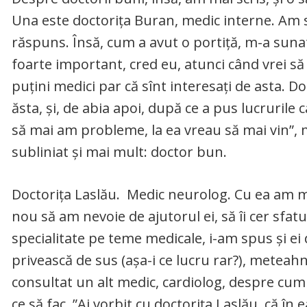
Una este doctorița Buran, medic interne. Am s
răspuns. Însă, cum a avut o portiță, m-a sunat 
foarte important, cred eu, atunci când vrei să 
puțini medici par că sînt interesați de asta. D
ăsta, și, de abia apoi, după ce a pus lucrurile c
să mai am probleme, la ea vreau să mai vin”, 
subliniat și mai mult: doctor bun.
Doctorița Laslău. Medic neurolog. Cu ea am mai
nou să am nevoie de ajutorul ei, să îi cer sfat
specialitate pe teme medicale, i-am spus și ei 
privească de sus (așa-i ce lucru rar?), meteah
consultat un alt medic, cardiolog, despre cum
ce să fac. ”Ai vorbit cu doctorița Laslău, că î