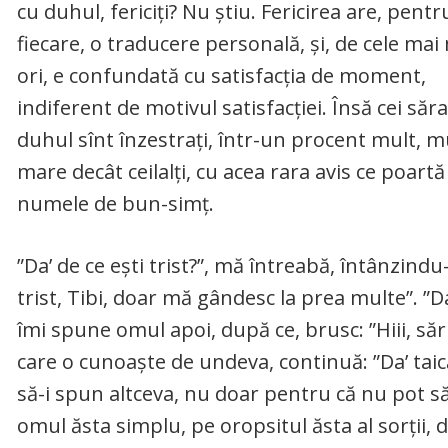
cu duhul, fericiți? Nu știu. Fericirea are, pentr
fiecare, o traducere personală, și, de cele mai
ori, e confundată cu satisfacția de moment,
indiferent de motivul satisfacției. Însă cei săra
duhul sînt înzestrați, într-un procent mult, m
mare decât ceilalți, cu acea rara avis ce poartă
numele de bun-simț.
”Da’ de ce ești trist?”, mă întreabă, întânzind
trist, Tibi, doar mă gândesc la prea multe”. ”Da?
îmi spune omul apoi, după ce, brusc: ”Hiii, să
care o cunoaște de undeva, continuă: ”Da’ taică
să-i spun altceva, nu doar pentru că nu pot să 
omul ăsta simplu, pe oropsitul ăsta al sorții, 