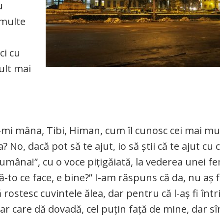
u
 multe
ci cu
ult mai
u-mi mâna, Tibi, Himan, cum îl cunosc cei mai mul
 No, dacă pot să te ajut, io să știi că te ajut cu c
rumâna!”, cu o voce pițigăiată, la vederea unei f
-to ce face, e bine?” I-am răspuns că da, nu aș f
rostesc cuvintele ălea, dar pentru că l-aș fi într
dar care dă dovadă, cel puțin față de mine, dar sî