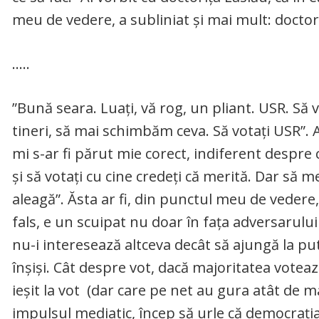
meu de vedere, a subliniat și mai mult: docto
…..
”Bună seara. Luați, vă rog, un pliant. USR. Să 
tineri, să mai schimbăm ceva. Să votați USR”. 
mi s-ar fi părut mie corect, indiferent despre c
și să votați cu cine credeți că merită. Dar să m
aleagă”. Ăsta ar fi, din punctul meu de vedere,
fals, e un scuipat nu doar în fața adversarului p
nu-i interesează altceva decât să ajungă la pu
înșiși. Cât despre vot, dacă majoritatea votează
ieșit la vot (dar care pe net au gura atât de 
impulsul mediatic, încep să urle că democrația 