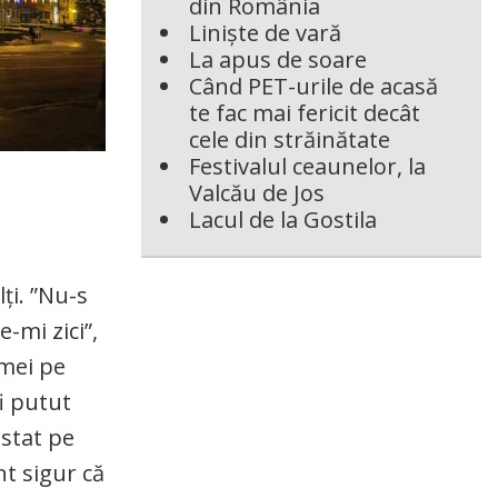
din România
Liniște de vară
La apus de soare
Când PET-urile de acasă
te fac mai fericit decât
cele din străinătate
Festivalul ceaunelor, la
Valcău de Jos
Lacul de la Gostila
ți. ”Nu-s
e-mi zici”,
emei pe
i putut
istat pe
nt sigur că