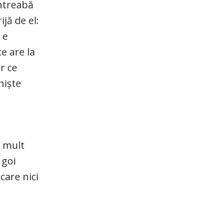
întreabă
jă de el:
 e
e are la
r ce
niște
u mult
 goi
care nici