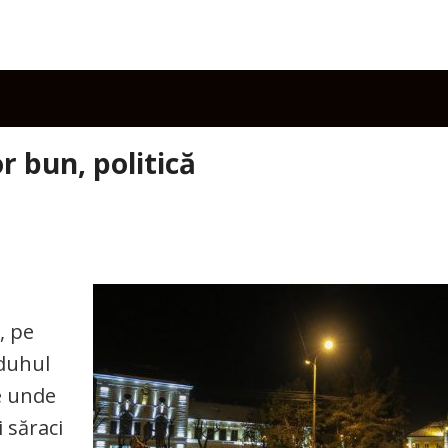
r bun, politică
, pe
 duhul
de unde
i săraci