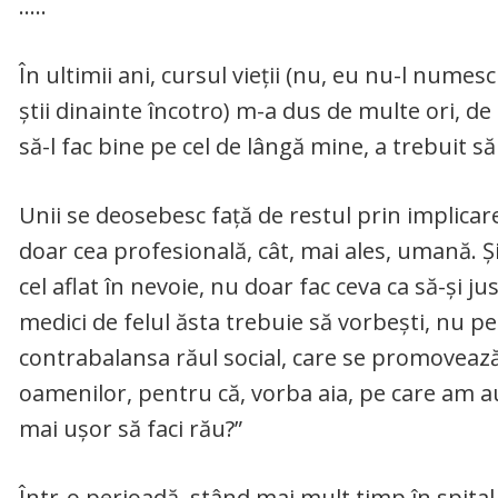
…..
În ultimii ani, cursul vieții (nu, eu nu-l numes
știi dinainte încotro) m-a dus de multe ori, de 
să-l fac bine pe cel de lângă mine, a trebuit să
Unii se deosebesc față de restul prin implicare
doar cea profesională, cât, mai ales, umană. Și
cel aflat în nevoie, nu doar fac ceva ca să-și ju
medici de felul ăsta trebuie să vorbești, nu pe
contrabalansa răul social, care se promovează 
oamenilor, pentru că, vorba aia, pe care am au
mai ușor să faci rău?”
Într-o perioadă, stând mai mult timp în spital,