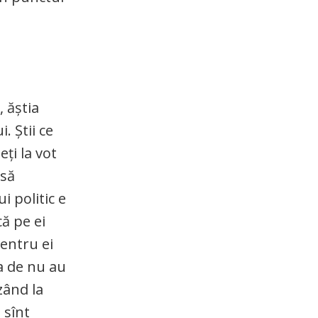
, ăștia
. Știi ce
ți la vot
 să
i politic e
că pe ei
pentru ei
ia de nu au
zând la
 sînt