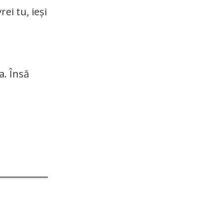
ei tu, ieși
a. Însă