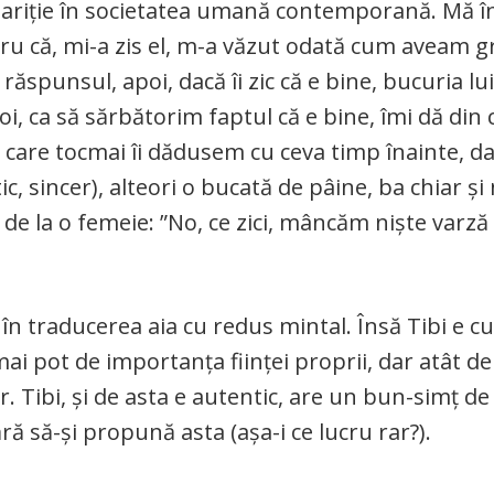
dispariție în societatea umană contemporană. Mă 
ru că, mi-a zis el, m-a văzut odată cum aveam gri
răspunsul, apoi, dacă îi zic că e bine, bucuria lui
oi, ca să sărbătorim faptul că e bine, îmi dă din c
 care tocmai îi dădusem cu ceva timp înainte, da
, sincer), alteori o bucată de pâine, ba chiar și 
 de la o femeie: ”No, ce zici, mâncăm niște varză
 în traducerea aia cu redus mintal. Însă Tibi e c
ai pot de importanța ființei proprii, dar atât de
. Tibi, și de asta e autentic, are un bun-simț de 
ă să-și propună asta (așa-i ce lucru rar?).