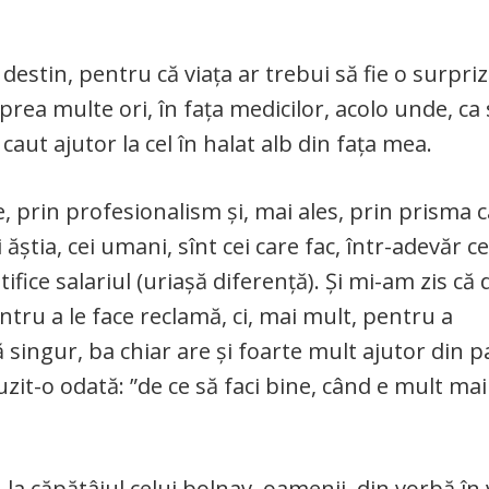
c destin, pentru că viața ar trebui să fie o surpri
prea multe ori, în fața medicilor, acolo unde, ca 
 caut ajutor la cel în halat alb din fața mea.
, prin profesionalism și, mai ales, prin prisma ca
 ăștia, cei umani, sînt cei care fac, într-adevăr 
stifice salariul (uriașă diferență). Și mi-am zis că
ntru a le face reclamă, ci, mai mult, pentru a
singur, ba chiar are și foarte mult ajutor din p
zit-o odată: ”de ce să faci bine, când e mult mai
 la căpătâiul celui bolnav, oamenii, din vorbă în