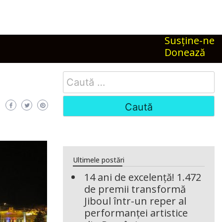
Susţine-ne
Donează
Search
for:
Ultimele postări
14 ani de excelență! 1.472
de premii transformă
Jiboul într-un reper al
performanței artistice