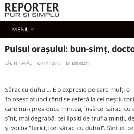
Skip
to
content
MENIU
Pulsul orașului: bun-simț, docto
CĂLIN PAVĂL
17/11/2016
EXTERIORIZĂRI
Sărac cu duhul… E o expresie pe care mulți o
folosesc atunci când se referă la cei neștiutori
care nu-i prea duce mintea, însă cei săraci cu
sînt, mai degrabă, cei lipsiți de trufia minții, 
și vorba ”fericiți cei săraci cu duhul”. Sînt ei, ce