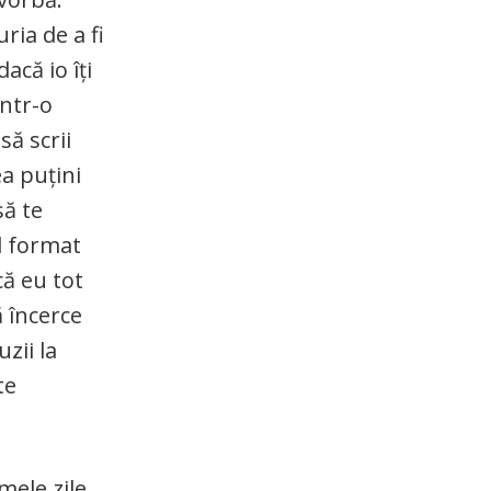
ria de a fi
acă io îți
într-o
să scrii
ea puțini
să te
ul format
că eu tot
ă încerce
zii la
te
mele zile.