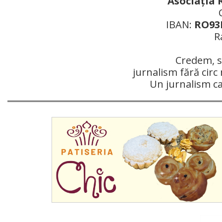
Asociaţia 
IBAN:
RO93R
R
Credem, si
jurnalism fără circ 
Un jurnalism c