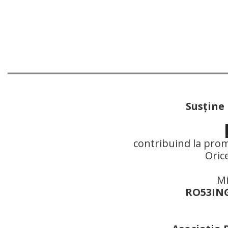
Susţine
contribuind la prom
Oric
Mi
RO53ING