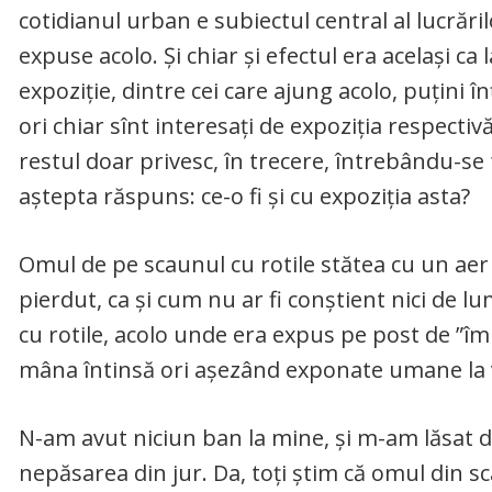
cotidianul urban e subiectul central al lucrări
expuse acolo. Și chiar și efectul era același ca l
expoziție, dintre cei care ajung acolo, puțini î
ori chiar sînt interesați de expoziția respectivă
restul doar privesc, în trecere, întrebându-se 
aștepta răspuns: ce-o fi și cu expoziția asta?
Omul de pe scaunul cu rotile stătea cu un aer
pierdut, ca și cum nu ar fi conștient nici de lu
cu rotile, acolo unde era expus pe post de ”îmi
mâna întinsă ori așezând exponate umane la v
N-am avut niciun ban la mine, și m-am lăsat 
nepăsarea din jur. Da, toți știm că omul din sc