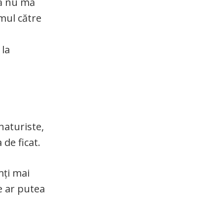
să nu mă
omul către
 la
naturiste,
de ficat.
mți mai
re ar putea