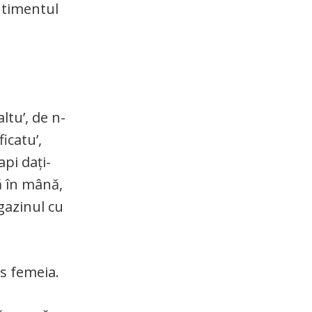
ntimentul
altu’, de n-
icatu’,
api dați-
ă în mână,
gazinul cu
ns femeia.