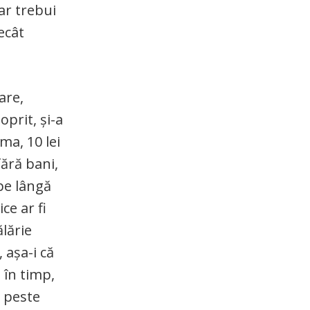
ar trebui
ecât
are,
oprit, și-a
ma, 10 lei
fără bani,
pe lângă
ce ar fi
ălărie
 așa-i că
 în timp,
e peste