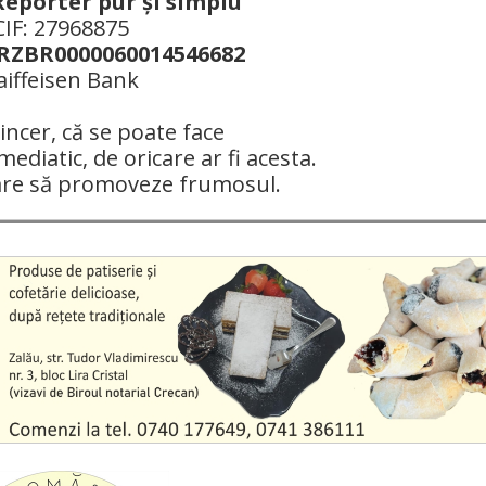
Reporter pur şi simplu
CIF: 27968875
ZBR0000060014546682
aiffeisen Bank
ncer, că se poate face
mediatic, de oricare ar fi acesta.
are să promoveze frumosul.