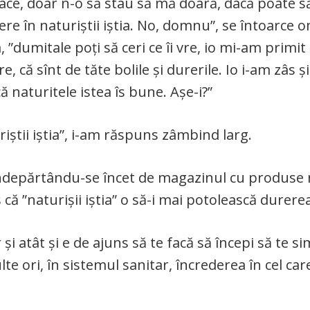
i face, doar n-o să stau să mă doară, dacă poate 
re în naturiștii iștia. No, domnu”, se întoarce 
”dumitale poți să ceri ce îi vre, io mi-am primit
, că sînt de tăte bolile și durerile. Io i-am zâs și
ă naturitele istea îs bune. Așe-i?”
iștii iștia”, i-am răspuns zâmbind larg.
 Îndepărtându-se încet de magazinul cu produse 
 ”naturișii iștia” o să-i mai potolească durerea 
i atât și e de ajuns să te facă să începi să te si
lte ori, în sistemul sanitar, încrederea în cel ca