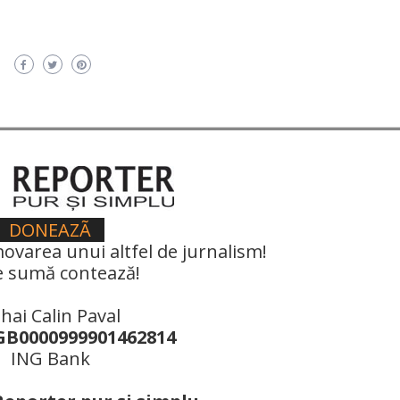
DONEAZÃ
ovarea unui altfel de jurnalism!
e sumă contează!
hai Calin Paval
B0000999901462814
ING Bank