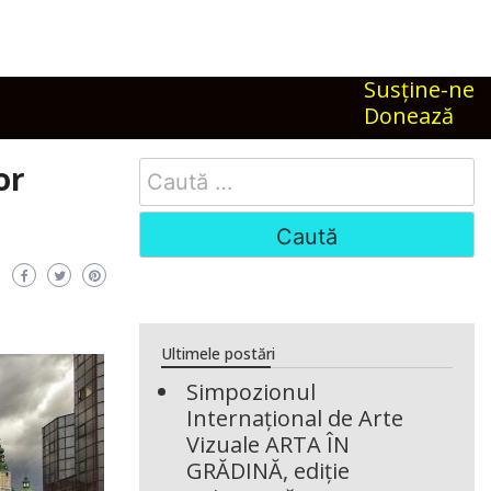
Susţine-ne
Donează
Search
or
for:
Ultimele postări
Simpozionul
Internațional de Arte
Vizuale ARTA ÎN
GRĂDINĂ, ediție