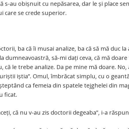
ă s-au obișnuit cu nepăsarea, dar le și place se
ui care se crede superior.
octorii, ba că îi musai analize, ba că să mă duc la 
 la dumneavoastră, să-mi dați ceva, că mă doare f
u, că le trebe analize. Da pe mine mă doare. No, 
uriștii iștia”. Omul, îmbrăcat simplu, cu o geant
șteptând ca femeia din spatele tejghelei din ma
 ficat.
aceți, că nu v-au zis doctorii degeaba”, i-a răspu