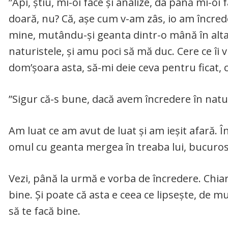
”Api, știu, mi-oi face și analize, da până mi-o
doară, nu? Că, așe cum v-am zâs, io am încrede
mine, mutându-și geanta dintr-o mână în alta, 
naturistele, și amu poci să mă duc. Cere ce îi vre
dom’șoara asta, să-mi deie ceva pentru ficat, c
”Sigur că-s bune, dacă avem încredere în natur
Am luat ce am avut de luat și am ieșit afară.
omul cu geanta mergea în treaba lui, bucuros că
Vezi, până la urmă e vorba de încredere. Chiar ș
bine. Și poate că asta e ceea ce lipsește, de mu
să te facă bine.