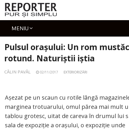
Skip
to
content
MENIU
Pulsul orașului: Un rom mustăc
rotund. Naturiștii iștia
CĂLIN PAVĂL
02/11/2017
EXTERIORIZĂRI
Așezat pe un scaun cu rotile lângă magazinele
marginea trotuarului, omul părea mai mult 
tablou grotesc, uitat de careva în drumul lui 
sala de expoziție a orașului, o expoziție unde