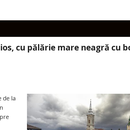
ios, cu pălărie mare neagră cu b
 de la
un
spre