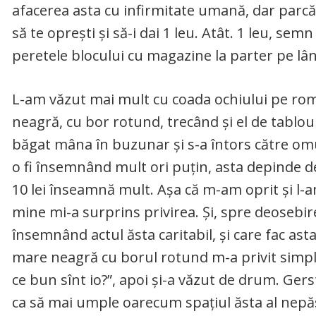
afacerea asta cu infirmitate umană, dar parcă,
să te oprești și să-i dai 1 leu. Atât. 1 leu, s
peretele blocului cu magazine la parter pe lân
L-am văzut mai mult cu coada ochiului pe rom
neagră, cu bor rotund, trecând și el de tabloul
băgat mâna în buzunar și s-a întors către omul 
o fi însemnând mult ori puțin, asta depinde de
10 lei înseamnă mult. Așa că m-am oprit și l-
mine mi-a surprins privirea. Și, spre deosebire 
însemnând actul ăsta caritabil, și care fac asta 
mare neagră cu borul rotund m-a privit simplu,
ce bun sînt io?”, apoi și-a văzut de drum. Gers
ca să mai umple oarecum spațiul ăsta al nepăsă