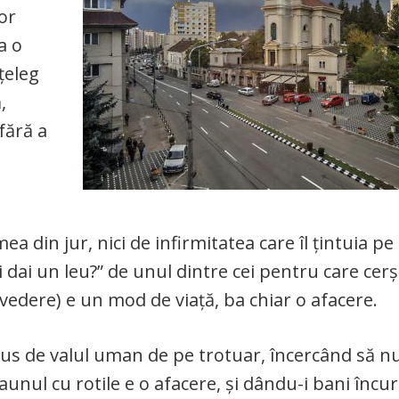
lor
a o
nțeleg
,
fără a
mea din jur, nici de infirmitatea care îl țintuia p
 dai un leu?” de unul dintre cei pentru care cerș
edere) e un mod de viață, ba chiar o afacere.
dus de valul uman de pe trotuar, încercând să n
aunul cu rotile e o afacere, și dându-i bani încur