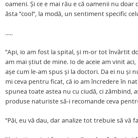
oameni. Și ce e mai rău e că oamenii nu doar c
ăsta ”cool”, la modă, un sentiment specific cel
…..
”Api, io am fost la spital, și m-or tot învârtit d
am mai știut de mine. Io de aceie am vinit aci,
așe cum le-am spus și la doctori. Da ei nu și n
mi ceva pentru ficat, că io am încredere în nat
spunea toate astea nu cu ciudă, ci zâmbind, a
produse naturiste să-i recomande ceva pentru
”Păi, eu vă dau, dar analize tot trebuie să vă f