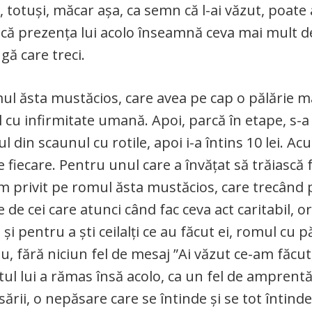
 totuși, măcar așa, ca semn că l-ai văzut, poate 
emn că prezența lui acolo înseamnă ceva mai mult d
gă care treci.
ul ăsta mustăcios, care avea pe cap o pălărie m
 cu infirmitate umană. Apoi, parcă în etape, s-a 
din scaunul cu rotile, apoi i-a întins 10 lei. Acu
 fiecare. Pentru unul care a învățat să trăiască 
am privit pe romul ăsta mustăcios, care trecând 
de cei care atunci când fac ceva act caritabil, ori
și pentru a ști ceilalți ce au făcut ei, romul cu p
 fără niciun fel de mesaj ”Ai văzut ce-am făcut,
tul lui a rămas însă acolo, ca un fel de amprentă
rii, o nepăsare care se întinde și se tot întind