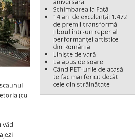
aniversară
Schimbarea la Față
14 ani de excelență! 1.472
de premii transformă
Jiboul într-un reper al
performanței artistice
din România
Liniște de vară
La apus de soare
Când PET-urile de acasă
te fac mai fericit decât
cele din străinătate
e scaunul
etoria (cu
u văd
ajezi