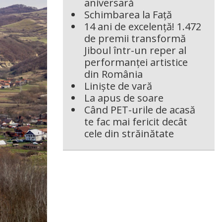
aniversară
Schimbarea la Față
14 ani de excelență! 1.472
de premii transformă
Jiboul într-un reper al
performanței artistice
din România
Liniște de vară
La apus de soare
Când PET-urile de acasă
te fac mai fericit decât
cele din străinătate