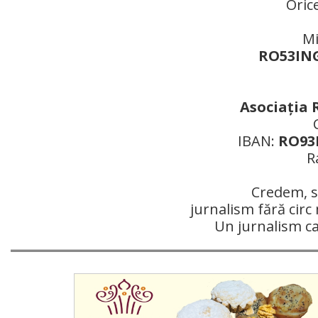
Oric
Mi
RO53ING
Asociaţia 
IBAN:
RO93R
R
Credem, si
jurnalism fără circ 
Un jurnalism c