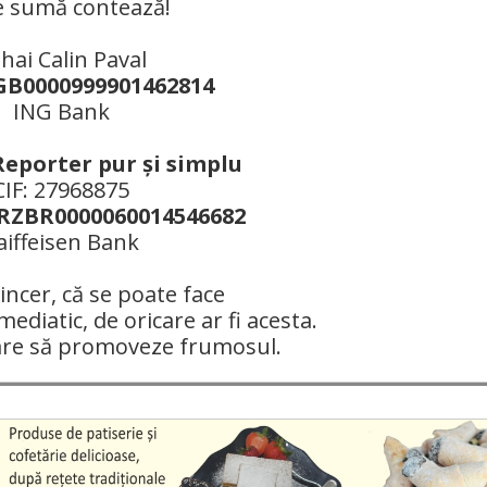
e sumă contează!
hai Calin Paval
B0000999901462814
ING Bank
Reporter pur şi simplu
CIF: 27968875
ZBR0000060014546682
aiffeisen Bank
ncer, că se poate face
mediatic, de oricare ar fi acesta.
are să promoveze frumosul.