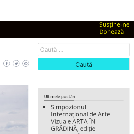
Susţine-ne
Donează
Search
for:
Ultimele postări
Simpozionul
Internațional de Arte
Vizuale ARTA ÎN
GRĂDINĂ, ediție