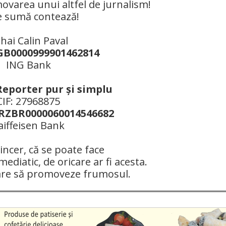
ovarea unui altfel de jurnalism!
e sumă contează!
hai Calin Paval
B0000999901462814
ING Bank
Reporter pur şi simplu
CIF: 27968875
ZBR0000060014546682
aiffeisen Bank
ncer, că se poate face
mediatic, de oricare ar fi acesta.
are să promoveze frumosul.