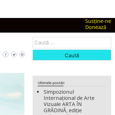
Susţine-ne
Donează
Search
for:
Ultimele postări
Simpozionul
Internațional de Arte
Vizuale ARTA ÎN
GRĂDINĂ, ediție