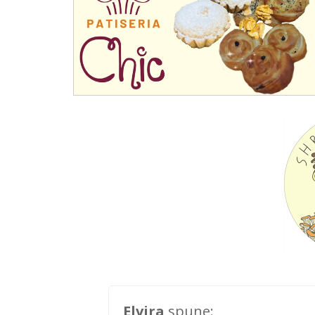
Elvira
spune: