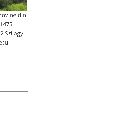
rovine din
 1475
2 Szilagy
etu-