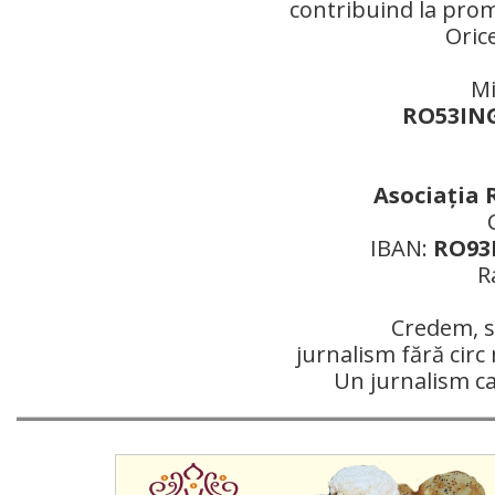
contribuind la prom
Oric
Mi
RO53ING
Asociaţia 
IBAN:
RO93R
R
Credem, si
jurnalism fără circ 
Un jurnalism c