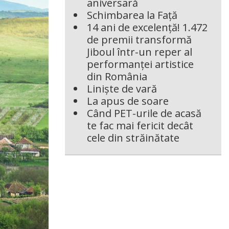
aniversară
Schimbarea la Față
14 ani de excelență! 1.472
de premii transformă
Jiboul într-un reper al
performanței artistice
din România
Liniște de vară
La apus de soare
Când PET-urile de acasă
te fac mai fericit decât
cele din străinătate