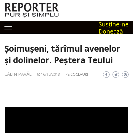
Skip
to
content
Susţine-ne
Donează
Șoimușeni, tărîmul avenelor
și dolinelor. Peștera Teului
CĂLIN PAVĂL
16/10/2013
PE COCLAURI