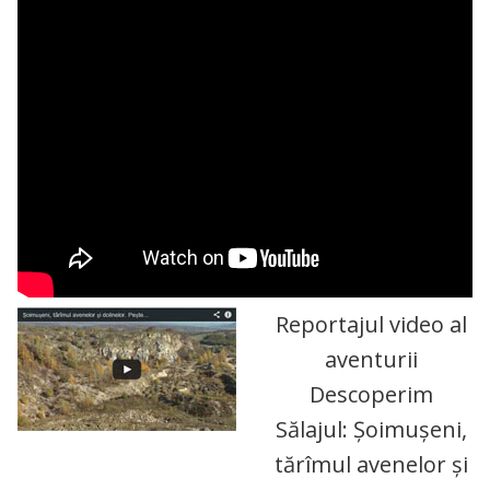
Reportajul video al
aventurii
Descoperim
Sălajul: Șoimușeni,
tărîmul avenelor și