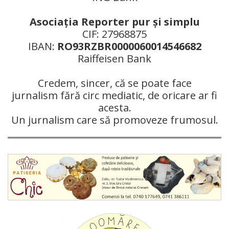
Asociaţia Reporter pur şi simplu
CIF: 27968875
IBAN:
RO93RZBR0000060014546682
Raiffeisen Bank
Credem, sincer, că se poate face
jurnalism fără circ mediatic, de oricare ar fi
acesta.
Un jurnalism care să promoveze frumosul.