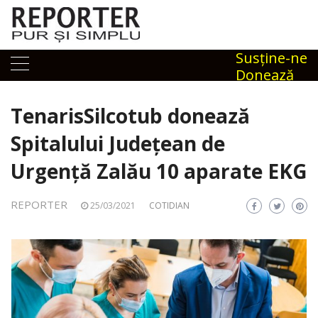
Skip
to
content
Susţine-ne
Donează
TenarisSilcotub donează
Spitalului Judeţean de
Urgenţă Zalău 10 aparate EKG
REPORTER
25/03/2021
COTIDIAN