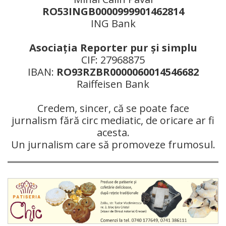
RO53INGB0000999901462814
ING Bank
Asociaţia Reporter pur şi simplu
CIF: 27968875
IBAN:
RO93RZBR0000060014546682
Raiffeisen Bank
Credem, sincer, că se poate face
jurnalism fără circ mediatic, de oricare ar fi
acesta.
Un jurnalism care să promoveze frumosul.