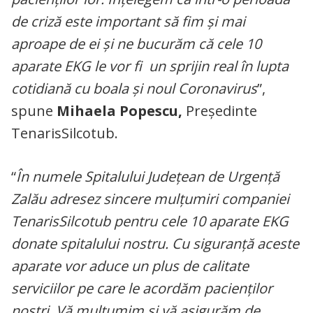
de criză este important să fim și mai
aproape de ei și ne bucurăm că cele 10
aparate EKG le vor fi un sprijin real în lupta
cotidiană cu boala şi noul Coronavirus
”,
spune
Mihaela Popescu,
Președinte
TenarisSilcotub.
“
În numele Spitalului Judeţean de Urgenţă
Zalău adresez sincere mulţumiri companiei
TenarisSilcotub pentru cele 10 aparate
EKG
donate spitalului nostru.
Cu siguranţă aceste
aparate vor aduce un plus de calitate
serviciilor pe care le acordăm pacienţilor
noştri. Vă mulţumim şi vă asigurăm de