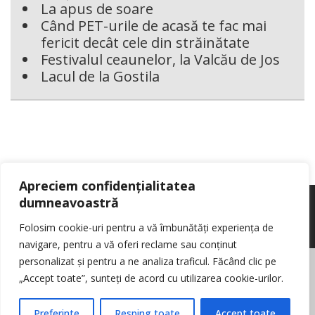
La apus de soare
Când PET-urile de acasă te fac mai
fericit decât cele din străinătate
Festivalul ceaunelor, la Valcău de Jos
Lacul de la Gostila
Apreciem confidențialitatea
dumneavoastră
Folosim cookie-uri pentru a vă îmbunătăți experiența de
navigare, pentru a vă oferi reclame sau conținut
personalizat și pentru a ne analiza traficul. Făcând clic pe
© Reporter pur si simplu
- Toate drepturile rezervate
Politica de cookie-
„Accept toate”, sunteți de acord cu utilizarea cookie-urilor.
uri
Nota de informare cu privire la prelucrarea de date personale
Contact
Preferinte
Resping toate
Accept toate