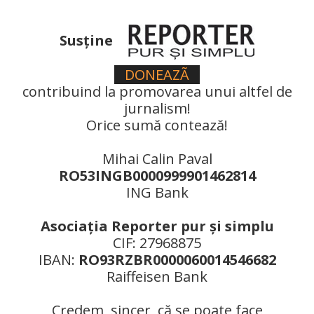
Susţine
DONEAZÃ
contribuind la promovarea unui altfel de
jurnalism!
Orice sumă contează!
Mihai Calin Paval
RO53INGB0000999901462814
ING Bank
Asociaţia Reporter pur şi simplu
CIF: 27968875
IBAN:
RO93RZBR0000060014546682
Raiffeisen Bank
Credem, sincer, că se poate face