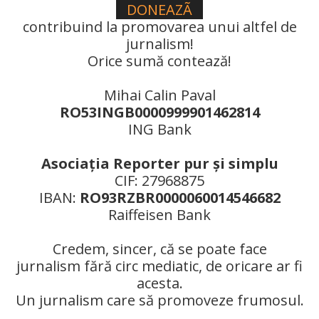
DONEAZÃ
contribuind la promovarea unui altfel de
jurnalism!
Orice sumă contează!
Mihai Calin Paval
RO53INGB0000999901462814
ING Bank
Asociaţia Reporter pur şi simplu
CIF: 27968875
IBAN:
RO93RZBR0000060014546682
Raiffeisen Bank
Credem, sincer, că se poate face
jurnalism fără circ mediatic, de oricare ar fi
acesta.
Un jurnalism care să promoveze frumosul.