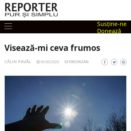
Skip
to
content
Susţine-ne
Donează
Visează-mi ceva frumos
CĂLIN PAVĂL
05/03/2020
EXTERIORIZĂRI