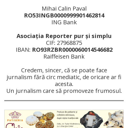
Mihai Calin Paval
RO53INGB0000999901462814
ING Bank
Asociaţia Reporter pur şi simplu
CIF: 27968875
IBAN:
RO93RZBR0000060014546682
Raiffeisen Bank
Credem, sincer, că se poate face
jurnalism fără circ mediatic, de oricare ar fi
acesta.
Un jurnalism care să promoveze frumosul.