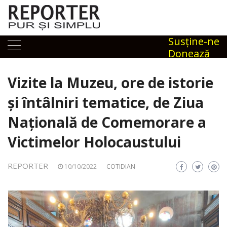
Skip
to
content
Susţine-ne
Donează
Vizite la Muzeu, ore de istorie
și întâlniri tematice, de Ziua
Națională de Comemorare a
Victimelor Holocaustului
REPORTER
10/10/2022
COTIDIAN