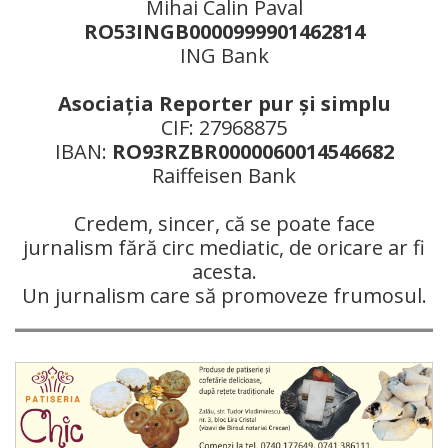
Mihai Calin Paval
RO53INGB0000999901462814
ING Bank
Asociaţia Reporter pur şi simplu
CIF: 27968875
IBAN:
RO93RZBR0000060014546682
Raiffeisen Bank
Credem, sincer, că se poate face
jurnalism fără circ mediatic, de oricare ar fi
acesta.
Un jurnalism care să promoveze frumosul.