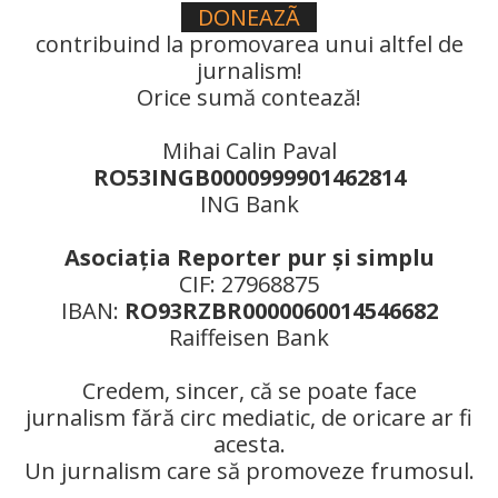
DONEAZÃ
contribuind la promovarea unui altfel de
jurnalism!
Orice sumă contează!
Mihai Calin Paval
RO53INGB0000999901462814
ING Bank
Asociaţia Reporter pur şi simplu
CIF: 27968875
IBAN:
RO93RZBR0000060014546682
Raiffeisen Bank
Credem, sincer, că se poate face
jurnalism fără circ mediatic, de oricare ar fi
acesta.
Un jurnalism care să promoveze frumosul.