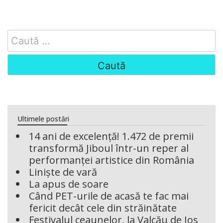
Search
for:
Ultimele postări
14 ani de excelență! 1.472 de premii
transformă Jiboul într-un reper al
performanței artistice din România
Liniște de vară
La apus de soare
Când PET-urile de acasă te fac mai
fericit decât cele din străinătate
Festivalul ceaunelor, la Valcău de Jos