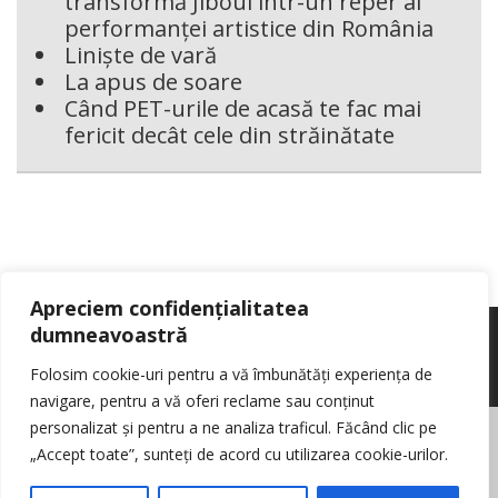
transformă Jiboul într-un reper al
performanței artistice din România
Liniște de vară
La apus de soare
Când PET-urile de acasă te fac mai
fericit decât cele din străinătate
Apreciem confidențialitatea
dumneavoastră
Folosim cookie-uri pentru a vă îmbunătăți experiența de
navigare, pentru a vă oferi reclame sau conținut
personalizat și pentru a ne analiza traficul. Făcând clic pe
© Reporter pur si simplu
- Toate drepturile rezervate
Politica de cookie-
„Accept toate”, sunteți de acord cu utilizarea cookie-urilor.
uri
Nota de informare cu privire la prelucrarea de date personale
Contact