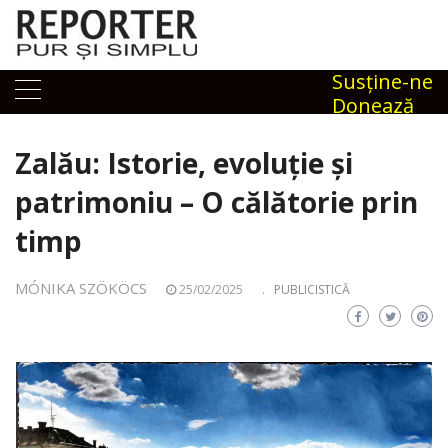
Skip
to
content
Susţine-ne
Donează
Zalău: Istorie, evoluție și
patrimoniu – O călătorie prin
timp
MÓNIKA SZÖKÖCS
25/02/2025
.
PUBLICISTICĂ