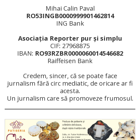
Mihai Calin Paval
RO53INGB0000999901462814
ING Bank
Asociaţia Reporter pur şi simplu
CIF: 27968875
IBAN:
RO93RZBR0000060014546682
Raiffeisen Bank
Credem, sincer, că se poate face
jurnalism fără circ mediatic, de oricare ar fi
acesta.
Un jurnalism care să promoveze frumosul.