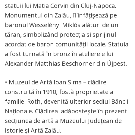
statuii lui Matia Corvin din Cluj-Napoca.
Monumentul din Zalău, îl înfățișează pe
baronul Wesselényi Miklós alături de un
țăran, simbolizând protecția și sprijinul
acordat de baron comunității locale. Statuia
a fost turnată în bronz în atelierele lui
Alexander Matthias Beschorner din Újpest.
• Muzeul de Artă Ioan Sima – clădire
construită în 1910, fostă proprietate a
familiei Roth, devenită ulterior sediul Băncii
Naționale. Clădirea adăposteşte în prezent
secțiunea de artă a Muzeului Județean de
Istorie și Artă Zalău.