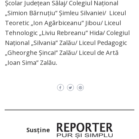
Școlar Județean Sălaj/ Colegiul Național
„Simion Bărnuțiu” Șimleu Silvaniei/ Liceul
Teoretic „Ion Agârbiceanu” Jibou/ Liceul
Tehnologic „Liviu Rebreanu” Hida/ Colegiul
Național „Silvania” Zalău/ Liceul Pedagogic
„Gheorghe Șincai” Zalău/ Liceul de Artă
„Ioan Sima” Zalău.
Susţine