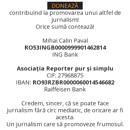
DONEAZÃ
contribuind la promovarea unui altfel de
jurnalism!
Orice sumă contează!
Mihai Calin Paval
RO53INGB0000999901462814
ING Bank
Asociaţia Reporter pur şi simplu
CIF: 27968875
IBAN:
RO93RZBR0000060014546682
Raiffeisen Bank
Credem, sincer, că se poate face
jurnalism fără circ mediatic, de oricare ar fi
acesta.
Un jurnalism care să promoveze frumosul.