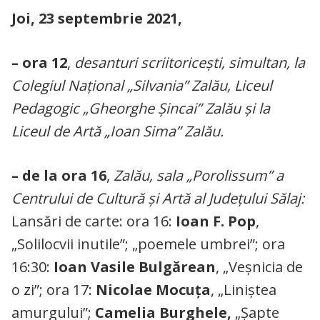
Joi, 23 septembrie 2021,
– ora 12
,
desanturi scriitoricești, simultan, la
Colegiul Național „Silvania” Zalău, Liceul
Pedagogic „Gheorghe Șincai” Zalău și la
Liceul de Artă „Ioan Sima” Zalău.
– de la ora 16
,
Zalău, sala „Porolissum” a
Centrului de Cultură și Artă al Județului Sălaj:
Lansări de carte: ora 16:
Ioan F. Pop
,
„Solilocvii inutile”; „poemele umbrei”; ora
16:30:
Ioan Vasile Bulgărean
, „Veșnicia de
o zi”; ora 17:
Nicolae Mocuța
, „Liniștea
amurgului”;
Camelia Burghele,
„Șapte