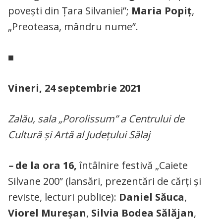
povești din Țara Silvaniei”;
Maria Popiț
,
„Preoteasa, mândru nume”.
■
Vineri, 24 septembrie 2021
Zalău, sala „Porolissum” a Centrului de
Cultură și Artă al Județului Sălaj
–
de la ora 16,
întâlnire festivă „Caiete
Silvane 200” (lansări, prezentări de cărți și
reviste, lecturi publice):
Daniel Săuca
,
Viorel Mureșan
,
Silvia Bodea Sălăjan
,