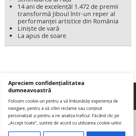
14 ani de excelență! 1.472 de premii
transformă Jiboul într-un reper al
performanței artistice din România
Liniște de vară
La apus de soare
Apreciem confidențialitatea
dumneavoastră
Folosim cookie-uri pentru a vă îmbunătăți experiența de
navigare, pentru a vă oferi reclame sau conținut
personalizat și pentru a ne analiza traficul. Făcând clic pe
© Reporter pur si simplu
- Toate drepturile rezervate
Politica de cookie-
„Accept toate”, sunteți de acord cu utilizarea cookie-urilor.
uri
Nota de informare cu privire la prelucrarea de date personale
Contact