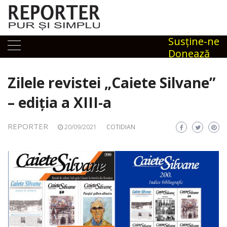
Skip
to
content
Susţine-ne
Donează
Zilele revistei „Caiete Silvane”
– ediția a XIII-a
REPORTER
20/09/2021
COTIDIAN