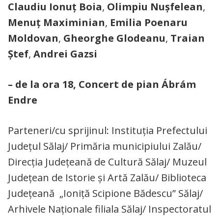
Claudiu Ionuț Boia
,
Olimpiu Nușfelean
,
Menuț Maximinian
,
Emilia Poenaru
Moldovan
,
Gheorghe Glodeanu
,
Traian
Ștef
,
Andrei Gazsi
– de la ora 18, Concert de pian Ábrám
Endre
Parteneri/cu sprijinul: Instituția Prefectului
Județul Sălaj/ Primăria municipiului Zalău/
Direcția Județeană de Cultură Sălaj/ Muzeul
Județean de Istorie și Artă Zalău/ Biblioteca
Județeană „Ioniță Scipione Bădescu” Sălaj/
Arhivele Naționale filiala Sălaj/ Inspectoratul