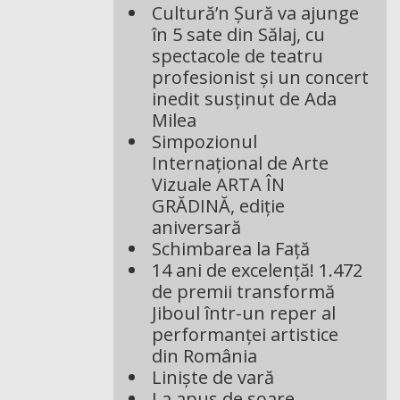
Cultură’n Șură va ajunge
în 5 sate din Sălaj, cu
spectacole de teatru
profesionist și un concert
inedit susținut de Ada
Milea
Simpozionul
Internațional de Arte
Vizuale ARTA ÎN
GRĂDINĂ, ediție
aniversară
Schimbarea la Față
14 ani de excelență! 1.472
de premii transformă
Jiboul într-un reper al
performanței artistice
din România
Liniște de vară
La apus de soare