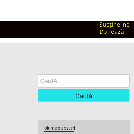
Susţine-ne
Donează
Search
for:
Ultimele postări