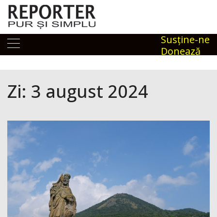
Skip
to
content
Susţine-ne
Donează
Zi:
3 august 2024