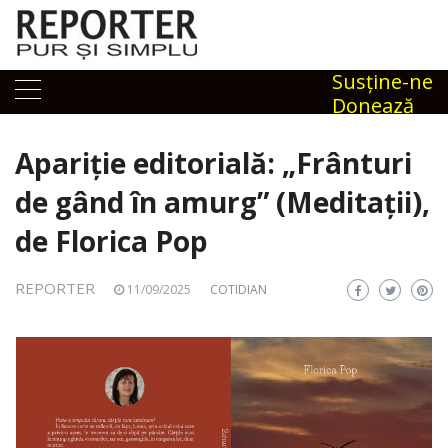
Skip
to
content
Susţine-ne
Donează
Apariție editorială: „Frânturi
de gând în amurg” (Meditații),
de Florica Pop
REPORTER
11/09/2025
COTIDIAN