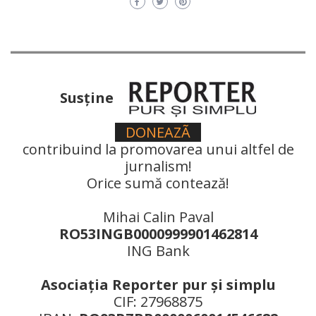
Susţine
DONEAZÃ
contribuind la promovarea unui altfel de
jurnalism!
Orice sumă contează!
Mihai Calin Paval
RO53INGB0000999901462814
ING Bank
Asociaţia Reporter pur şi simplu
CIF: 27968875