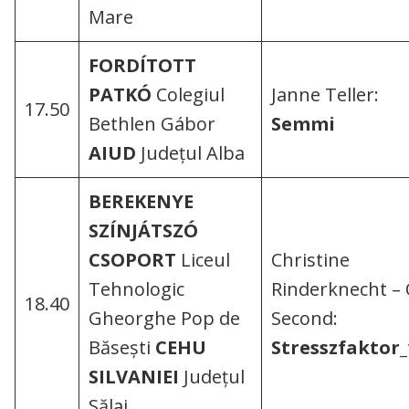
Mare
FORDÍTOTT
PATKÓ
Colegiul
Janne Teller:
17.50
Bethlen Gábor
Semmi
AIUD
Județul Alba
BEREKENYE
SZÍNJÁTSZÓ
CSOPORT
Liceul
Christine
Tehnologic
Rinderknecht – 
18.40
Gheorghe Pop de
Second:
Băseşti
CEHU
Stresszfaktor_
SILVANIEI
Județul
Sălaj