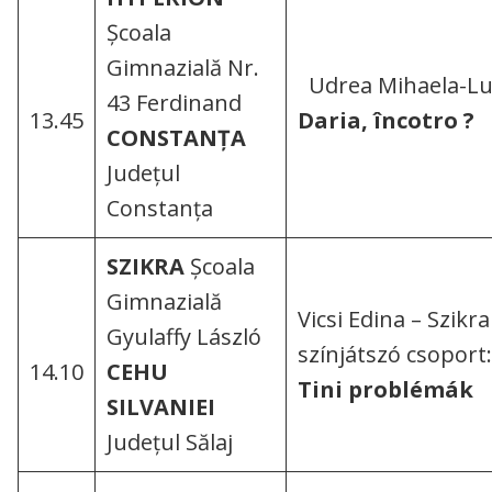
Școala
Gimnazială Nr.
Udrea Mihaela-L
43 Ferdinand
13.45
Daria, încotro ?
CONSTANȚA
Județul
Constanța
SZIKRA
Școala
Gimnazială
Vicsi Edina – Szikra
Gyulaffy László
színjátszó csopor
14.10
CEHU
Tini problémák
SILVANIEI
Județul Sălaj