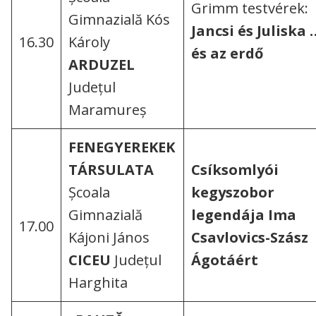
Grimm testvérek:
Gimnazială Kós
Jancsi és Juliska 
16.30
Károly
és az erdő
ARDUZEL
Județul
Maramureș
FENEGYEREKEK
TÁRSULATA
Csíksomlyói
Școala
kegyszobor
Gimnazială
legendája
Ima
17.00
Kájoni János
Csavlovics-Szász
CICEU
Județul
Ágotáért
Harghita