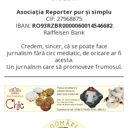
Asociaţia Reporter pur şi simplu
CIF: 27968875
IBAN:
RO93RZBR0000060014546682
Raiffeisen Bank
Credem, sincer, că se poate face
jurnalism fără circ mediatic, de oricare ar fi
acesta.
Un jurnalism care să promoveze frumosul.