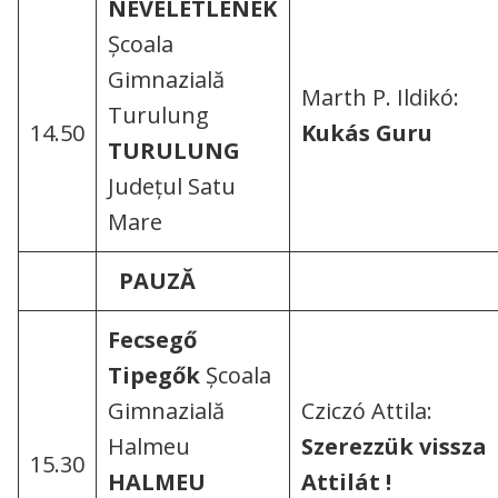
NEVELETLENEK
Școala
Gimnazială
Marth P. Ildikó:
Turulung
14.50
Kukás Guru
TURULUNG
Județul Satu
Mare
PAUZĂ
Fecsegő
Tipegők
Școala
Gimnazială
Cziczó Attila:
Halmeu
Szerezzük vissza
15.30
HALMEU
Attilát !