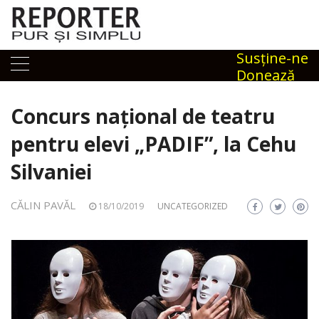
Skip
to
content
Susţine-ne
Donează
Concurs naţional de teatru
pentru elevi „PADIF”, la Cehu
Silvaniei
CĂLIN PAVĂL
18/10/2019
UNCATEGORIZED