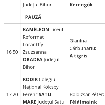
Județul Bihor
Kerengők
PAUZĂ
KAMÉLEON
Liceul
Reformat
Gianina
Lorántffy
Cărbunariu:
16.50
Zsuzsanna
A tigris
ORADEA
Județul
Bihor
KÖDIK
Colegiul
Național Kölcsey
17.20
Ferenc
SATU
Boldizsár Péter:
MARE
Județul Satu
Félálmaink