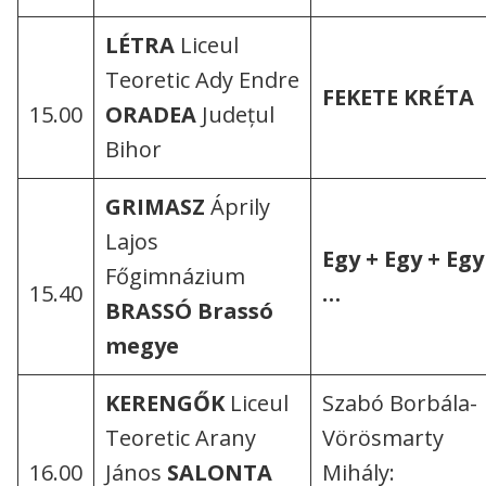
LÉTRA
Liceul
Teoretic Ady Endre
FEKETE KRÉTA
15.00
ORADEA
Județul
Bihor
GRIMASZ
Áprily
Lajos
Egy + Egy + Egy
Főgimnázium
15.40
…
BRASS
Ó
Brassó
megye
KERENGŐK
Liceul
Szabó Borbála-
Teoretic Arany
Vörösmarty
16.00
János
SALONTA
Mihály: