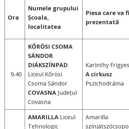
Numele grupului
Piesa care va f
Ora
Şcoala,
prezentată
localitatea
KŐRÖSI CSOMA
SÁNDOR
DIÁKSZÍNPAD
Karinthy Frigyes
9.40
Liceul Kőrösi
A cirkusz
Csoma Sándor
Pszichodráma
COVASNA
Județul
Covasna
AMARILLA
Liceul
Amarilla
Tehnologic
színjátszócsopo