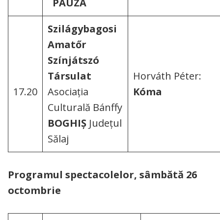
PAUZĂ
Szilágybagosi
Amatőr
Színjátszó
Társulat
Horváth Péter:
17.20
Asociația
Kóma
Culturală Bánffy
BOGHIȘ
Județul
Sălaj
Programul spectacolelor, sâmbătă 26
octombrie