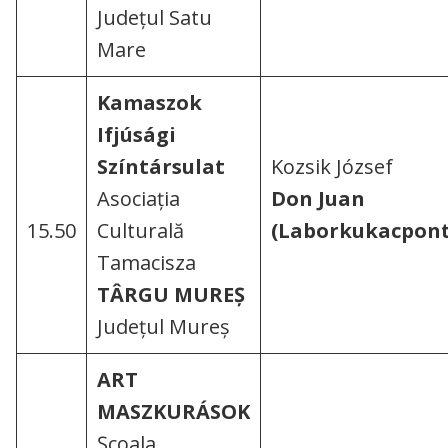
Județul Satu
Mare
Kamaszok
Ifjúsági
Színtársulat
Kozsik József
Asociația
Don Juan
15.50
Culturală
(Laborkukacpon
Tamacisza
TÂRGU MUREȘ
Județul Mureș
ART
MASZKURÁSOK
Școala