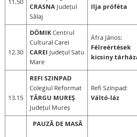
11.50
CRASNA
Județul
Ilja próféta
Sălaj
DÖMIK
Centrul
Áfra János:
Cultural Carei
Félreértések
12.30
CAREI
Județul Satu
kicsiny tárház
Mare
REFI SZINPAD
Colegiul Reformat
Refi Színpad:
13.15
TÂRGU MUREȘ
Váltó-láz
Județul Mureș
PAUZĂ DE MASĂ