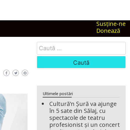
Susţine-ne
Donează
Search
for:
Ultimele postări
Cultură’n Șură va ajunge
în 5 sate din Sălaj, cu
spectacole de teatru
profesionist și un concert