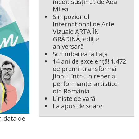
inedit susținut de Ada
Milea
Simpozionul
Internațional de Arte
Vizuale ARTA ÎN
GRĂDINĂ, ediție
aniversară
Schimbarea la Față
14 ani de excelență! 1.472
de premii transformă
Jiboul într-un reper al
performanței artistice
din România
Liniște de vară
La apus de soare
n data de
.