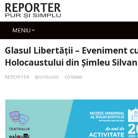
Skip
to
content
MENIU
Glasul Libertății – Eveniment c
Holocaustului din Șimleu Silvan
REPORTER
07/05/2025
COTIDIAN