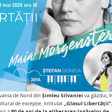
lvania de Nord din
Șimleu Silvaniei
va găzdui, î
tural de excepție, intitulat
„Glasul Libertății”
rii a
80 de ani de la eliberarea lagărelor de