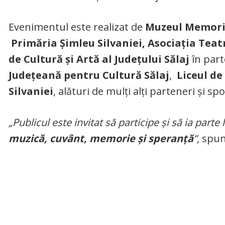
Evenimentul este realizat de
Muzeul Memoria
Primăria Șimleu Silvaniei, Asociația
Teatr
de Cultură și Artă al Județului Sălaj
în par
Județeană pentru Cultură Sălaj
,
Liceul de
Silvaniei
, alături de mulți alți parteneri și sp
„Publicul este invitat să participe și să ia parte
muzică, cuvânt, memorie și speranță
“
, spun