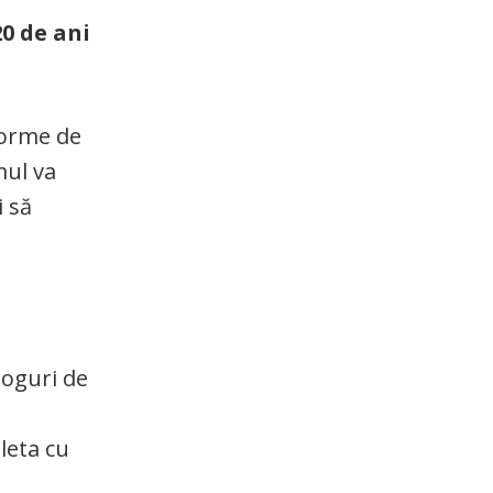
20 de ani
forme de
mul va
i să
loguri de
leta cu