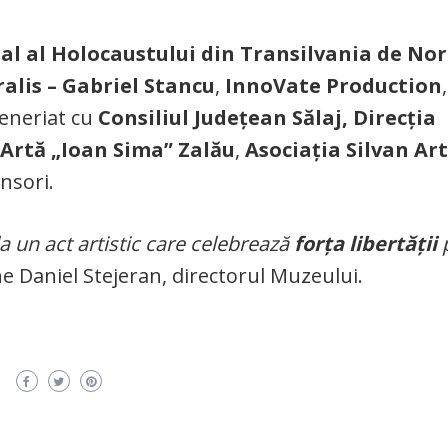
l al Holocaustului din Transilvania de Nor
alis – Gabriel Stancu
,
InnoVate Production
teneriat cu
Consiliul Județean Sălaj, Direcția
 Artă „Ioan Sima” Zalău
,
Asociația Silvan Ar
onsori.
 la un act artistic care celebrează
forța libertății
p
e Daniel Stejeran, directorul Muzeului.