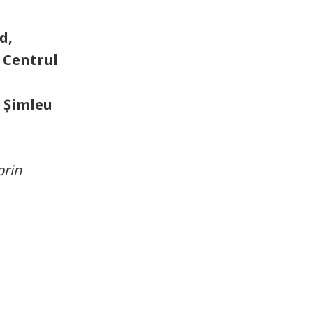
d,
,
Centrul
t Șimleu
rin