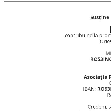
Susţine
contribuind la prom
Oric
Mi
RO53ING
Asociaţia 
IBAN:
RO93R
R
Credem, si