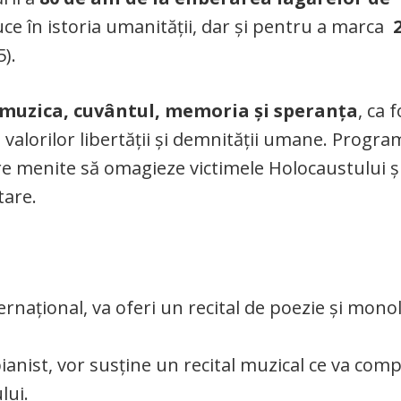
e în istoria umanității, dar și pentru a marca
).
muzica, cuvântul, memoria și speranța
, ca 
 valorilor libertății și demnității umane. Progra
re menite să omagieze victimele Holocaustului ș
tare.
ernațional, va oferi un recital de poezie și mono
pianist, vor susține un recital muzical ce va comp
lui.