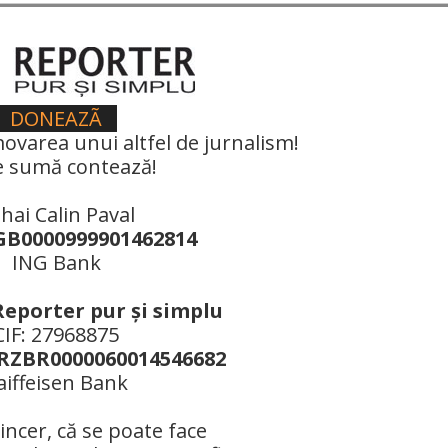
DONEAZÃ
ovarea unui altfel de jurnalism!
e sumă contează!
hai Calin Paval
B0000999901462814
ING Bank
Reporter pur şi simplu
CIF: 27968875
ZBR0000060014546682
aiffeisen Bank
ncer, că se poate face