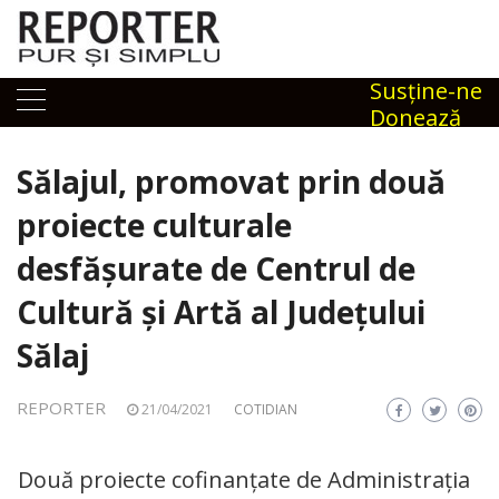
Skip
to
content
Susţine-ne
Donează
Sălajul, promovat prin două
proiecte culturale
desfășurate de Centrul de
Cultură și Artă al Județului
Sălaj
REPORTER
21/04/2021
COTIDIAN
Două proiecte cofinanțate de Administrația