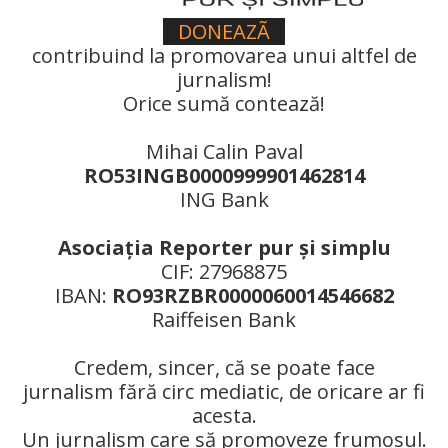
DONEAZÃ
contribuind la promovarea unui altfel de
jurnalism!
Orice sumă contează!
Mihai Calin Paval
RO53INGB0000999901462814
ING Bank
Asociaţia Reporter pur şi simplu
CIF: 27968875
IBAN:
RO93RZBR0000060014546682
Raiffeisen Bank
Credem, sincer, că se poate face
jurnalism fără circ mediatic, de oricare ar fi
acesta.
Un jurnalism care să promoveze frumosul.