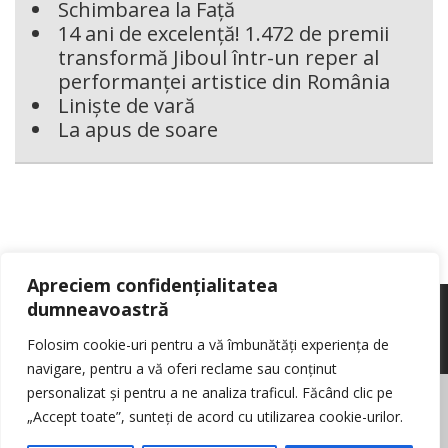
Schimbarea la Față
14 ani de excelență! 1.472 de premii
transformă Jiboul într-un reper al
performanței artistice din România
Liniște de vară
La apus de soare
Apreciem confidențialitatea
dumneavoastră
Folosim cookie-uri pentru a vă îmbunătăți experiența de
navigare, pentru a vă oferi reclame sau conținut
personalizat și pentru a ne analiza traficul. Făcând clic pe
© Reporter pur si simplu
- Toate drepturile rezervate
Politica de cookie-
„Accept toate”, sunteți de acord cu utilizarea cookie-urilor.
uri
Nota de informare cu privire la prelucrarea de date personale