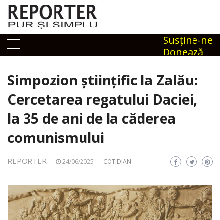
Skip
to
content
Susţine-ne
Donează
Simpozion științific la Zalău:
Cercetarea regatului Daciei,
la 35 de ani de la căderea
comunismului
REPORTER
24/06/2025
COTIDIAN