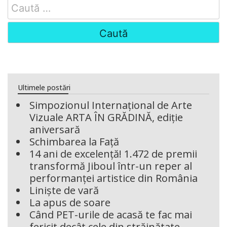
Search
for:
Ultimele postări
Simpozionul Internațional de Arte
Vizuale ARTA ÎN GRĂDINĂ, ediție
aniversară
Schimbarea la Față
14 ani de excelență! 1.472 de premii
transformă Jiboul într-un reper al
performanței artistice din România
Liniște de vară
La apus de soare
Când PET-urile de acasă te fac mai
fericit decât cele din străinătate