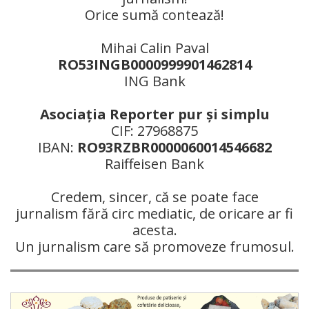
Orice sumă contează!
Mihai Calin Paval
RO53INGB0000999901462814
ING Bank
Asociaţia Reporter pur şi simplu
CIF: 27968875
IBAN:
RO93RZBR0000060014546682
Raiffeisen Bank
Credem, sincer, că se poate face
jurnalism fără circ mediatic, de oricare ar fi
acesta.
Un jurnalism care să promoveze frumosul.