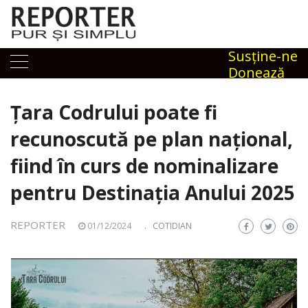
Skip
to
content
Susţine-ne
Donează
Țara Codrului poate fi
recunoscută pe plan național,
fiind în curs de nominalizare
pentru Destinația Anului 2025
REPORTER
01/12/2024
.
COTIDIAN