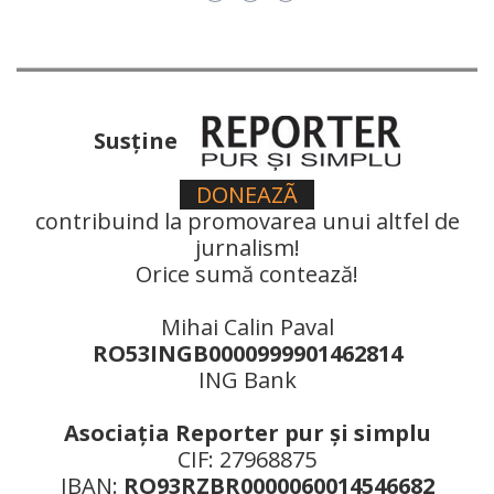
Susţine
DONEAZÃ
contribuind la promovarea unui altfel de
jurnalism!
Orice sumă contează!
Mihai Calin Paval
RO53INGB0000999901462814
ING Bank
Asociaţia Reporter pur şi simplu
CIF: 27968875
IBAN:
RO93RZBR0000060014546682