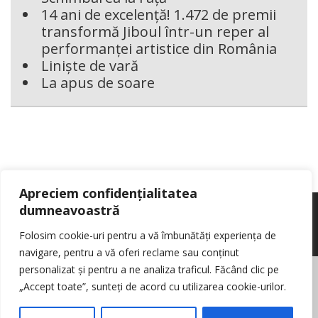
14 ani de excelență! 1.472 de premii
transformă Jiboul într-un reper al
performanței artistice din România
Liniște de vară
La apus de soare
Apreciem confidențialitatea
dumneavoastră
Folosim cookie-uri pentru a vă îmbunătăți experiența de
navigare, pentru a vă oferi reclame sau conținut
personalizat și pentru a ne analiza traficul. Făcând clic pe
© Reporter pur si simplu
- Toate drepturile rezervate
Politica de cookie-
„Accept toate”, sunteți de acord cu utilizarea cookie-urilor.
uri
Nota de informare cu privire la prelucrarea de date personale
Contact