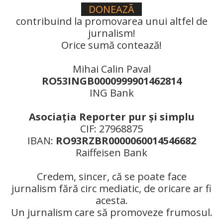
DONEAZÃ
contribuind la promovarea unui altfel de
jurnalism!
Orice sumă contează!
Mihai Calin Paval
RO53INGB0000999901462814
ING Bank
Asociaţia Reporter pur şi simplu
CIF: 27968875
IBAN:
RO93RZBR0000060014546682
Raiffeisen Bank
Credem, sincer, că se poate face
jurnalism fără circ mediatic, de oricare ar fi
acesta.
Un jurnalism care să promoveze frumosul.